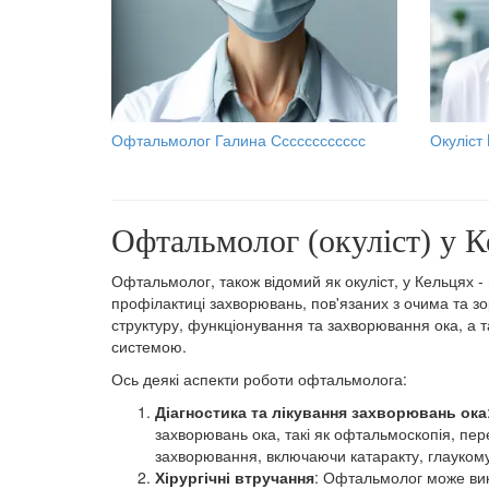
Офтальмолог Галина Сссссссссссс
Окуліст
Офтальмолог (окуліст) у Ке
Офтальмолог, також відомий як окуліст, у Кельцях - 
профілактиці захворювань, пов'язаних з очима та 
структуру, функціонування та захворювання ока, а 
системою.
Ось деякі аспекти роботи офтальмолога:
Діагностика та лікування захворювань ока
захворювань ока, такі як офтальмоскопія, пере
захворювання, включаючи катаракту, глаукому, 
Хірургічні втручання
: Офтальмолог може вико