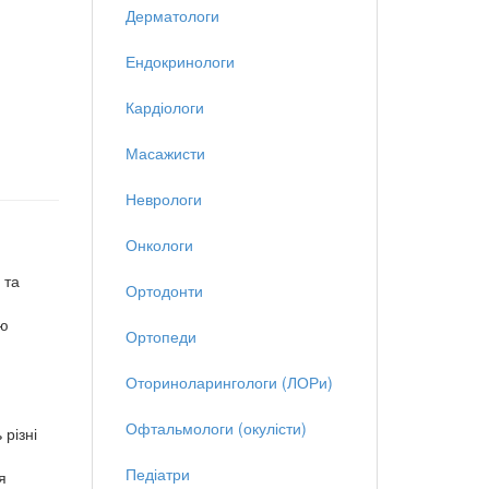
Дерматологи
Ендокринологи
Кардіологи
Масажисти
Неврологи
Онкологи
 та
Ортодонти
ою
Ортопеди
Оториноларингологи (ЛОРи)
Офтальмологи (окулісти)
 різні
Педіатри
я