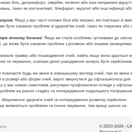
никає біль, дискомфорт, свербіж, печіння або інші неприємні відчутт
ань, таких як кон'юнктивіт, блефарит, кератит або інші інфекції аб
і зором
: Якщо у вас часті головні болі або мігрені, які пов'язані зі зм
е бути ознакою проблем зі здоров'ям очей, таких як глаукома або 
 при нічному баченні
: Якщо ви стали особливо чутливими до світла
і, це може бути ознакою проблем з рогівкою або іншими захворюва
тримали травму або пошкодження очей, навіть якщо вона здається 
ки та лікування, оскільки деякі ушкодження можуть бути серйозним
 помічаєте будь-які зміни в зовнішньому вигляді очей, такі як зміни 
ни в розмірі або формі очей, варто звернутися до офтальмолога для 
що у вас немає симптомів, регулярні профілактичні огляди у офтал
роблем на ранніх стадіях та попередження подальшого погіршення
 збереження здоров'я очей та попередження розвитку серйозних
ше виявляться проблеми та почне лікування, тим кращі шанси на
© 2023-2026 «Lika
ість
Reserved ©