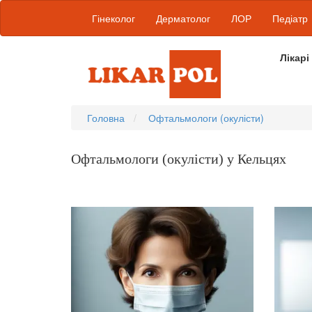
Гінеколог
Дерматолог
ЛОР
Педіатр
Лікарі
Головна
Офтальмологи (окулісти)
Офтальмологи (окулісти) у Кельцях