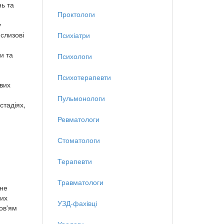
нь та
Проктологи
у
 слизові
Психіатри
и та
Психологи
Психотерапевти
вих
Пульмонологи
стадіях,
Ревматологи
Стоматологи
Терапевти
Травматологи
йне
них
УЗД-фахівці
ов'ям
Урологи