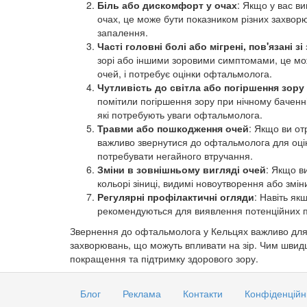
Біль або дискомфорт у очах
: Якщо у вас ви
очах, це може бути показником різних захворюв
запалення.
Часті головні болі або мігрені, пов'язані з
зорі або іншими зоровими симптомами, це мож
очей, і потребує оцінки офтальмолога.
Чутливість до світла або погіршення зору
помітили погіршення зору при нічному баченн
які потребують уваги офтальмолога.
Травми або пошкодження очей
: Якщо ви о
важливо звернутися до офтальмолога для оцін
потребувати негайного втручання.
Зміни в зовнішньому вигляді очей
: Якщо ви
кольорі зіниці, видимі новоутворення або змі
Регулярні профілактичні огляди
: Навіть як
рекомендуються для виявлення потенційних п
Звернення до офтальмолога у Кельцях важливо для
захворювань, що можуть впливати на зір. Чим швид
покращення та підтримку здорового зору.
Блог
Реклама
Контакти
Конфіденційн