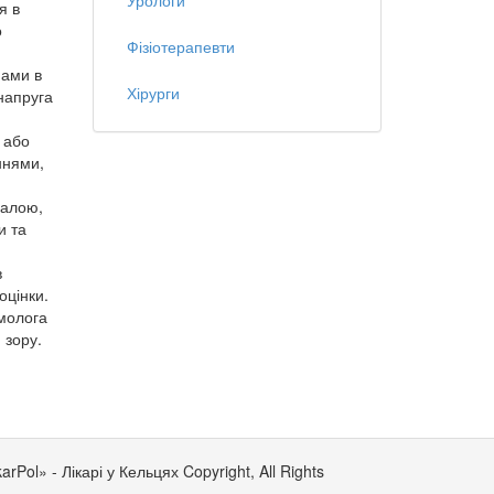
я в
о
Фізіотерапевти
інами в
Хірурги
напруга
 або
ннями,
малою,
и та
в
оцінки.
ьмолога
 зору.
rPol» - Лікарі у Кельцях Copyright, All Rights