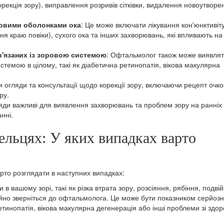
орекція зору), виправлення розривів сітківки, видалення новоутворе
зовими оболонками ока
: Це може включати лікування кон'юнктивіт
я краю повіки), сухого ока та інших захворювань, які впливають на
в'язаних із зоровою системою
: Офтальмолог також може виявлят
стемою в цілому, такі як діабетична ретинопатія, вікова макулярна
огляди та консультації щодо корекції зору, включаючи рецепт очко
ру.
яди важливі для виявлення захворювань та проблем зору на ранніх 
нні.
ельцях: У яких випадках варто
рто розглядати в наступних випадках:
и в вашому зорі, такі як різка втрата зору, розсіяння, рябіння, подві
гайно зверніться до офтальмолога. Це може бути показником серйоз
етинопатія, вікова макулярна дегенерація або інші проблеми зі здор