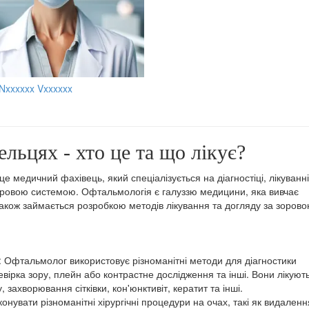
 Nxxxxxx Vxxxxxx
льцях - хто це та що лікує?
це медичний фахівець, який спеціалізується на діагностіці, лікуванні
зоровою системою. Офтальмологія є галуззю медицини, яка вивчає
також займається розробкою методів лікування та догляду за зоров
: Офтальмолог використовує різноманітні методи для діагностики
вірка зору, плейн або контрастне дослідження та інші. Вони лікують
захворювання сітківки, кон'юнктивіт, кератит та інші.
нувати різноманітні хірургічні процедури на очах, такі як видаленн