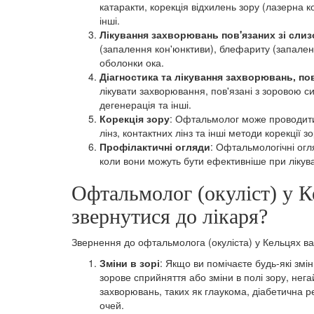
катаракти, корекція відхилень зору (лазерна к
інші.
Лікування захворювань пов'язаних зі сли
(запалення кон'юнктиви), блефариту (запаленн
оболонки ока.
Діагностика та лікування захворювань, по
лікувати захворювання, пов'язані з зоровою си
дегенерація та інші.
Корекція зору
: Офтальмолог може проводити 
лінз, контактних лінз та інші методи корекції зо
Профілактичні огляди
: Офтальмологічні огл
коли вони можуть бути ефективніше при лікува
Офтальмолог (окуліст) у К
звернутися до лікаря?
Звернення до офтальмолога (окуліста) у Кельцях ва
Зміни в зорі
: Якщо ви помічаєте будь-які змін
зорове сприйняття або зміни в полі зору, не
захворювань, таких як глаукома, діабетична р
очей.