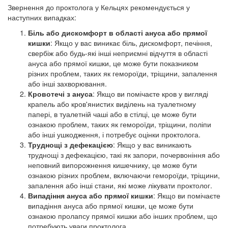
Звернення до проктолога у Кельцях рекомендується у
наступних випадках:
Біль або дискомфорт в області ануса або прямої
кишки
: Якщо у вас виникає біль, дискомфорт, печіння,
свербіж або будь-які інші неприємні відчуття в області
ануса або прямої кишки, це може бути показником
різних проблем, таких як гемороїди, тріщини, запалення
або інші захворювання.
Кровотечі з ануса
: Якщо ви помічаєте кров у вигляді
крапель або кров'янистих виділень на туалетному
папері, в туалетній чаші або в стілці, це може бути
ознакою проблем, таких як гемороїди, тріщини, поліпи
або інші ушкодження, і потребує оцінки проктолога.
Труднощі з дефекацією
: Якщо у вас виникають
труднощі з дефекацією, такі як запори, почервоніння або
неповний випорожнення кишечнику, це може бути
ознакою різних проблем, включаючи гемороїди, тріщини,
запалення або інші стани, які може лікувати проктолог.
Випадіння ануса або прямої кишки
: Якщо ви помічаєте
випадіння ануса або прямої кишки, це може бути
ознакою пролапсу прямої кишки або інших проблем, що
потребують уваги проктолога.