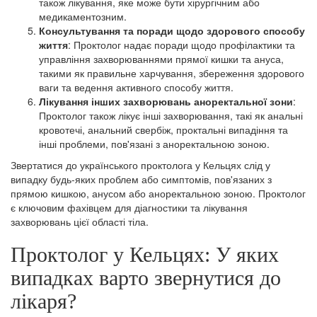
також лікування, яке може бути хірургічним або
медикаментозним.
Консультування та поради щодо здорового способу
життя
: Проктолог надає поради щодо профілактики та
управління захворюваннями прямої кишки та ануса,
такими як правильне харчування, збереження здорового
ваги та ведення активного способу життя.
Лікування інших захворювань аноректальної зони
:
Проктолог також лікує інші захворювання, такі як анальні
кровотечі, анальний свербіж, проктальні випадіння та
інші проблеми, пов'язані з аноректальною зоною.
Звертатися до українського проктолога у Кельцях слід у
випадку будь-яких проблем або симптомів, пов'язаних з
прямою кишкою, анусом або аноректальною зоною. Проктолог
є ключовим фахівцем для діагностики та лікування
захворювань цієї області тіла.
Проктолог у Кельцях: У яких
випадках варто звернутися до
лікаря?