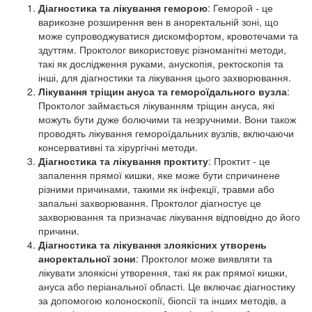
Діагностика та лікування геморою
: Геморой - це
варикозне розширення вен в аноректальній зоні, що
може супроводжуватися дискомфортом, кровотечами та
здуттям. Проктолог використовує різноманітні методи,
такі як дослідження руками, анускопія, ректоскопія та
інші, для діагностики та лікування цього захворювання.
Лікування тріщин ануса та гемороїдального вузла
:
Проктолог займається лікуванням тріщин ануса, які
можуть бути дуже болючими та незручними. Вони також
проводять лікування гемороїдальних вузлів, включаючи
консервативні та хірургічні методи.
Діагностика та лікування проктиту
: Проктит - це
запалення прямої кишки, яке може бути спричинене
різними причинами, такими як інфекції, травми або
запальні захворювання. Проктолог діагностує це
захворювання та призначає лікування відповідно до його
причини.
Діагностика та лікування злоякісних утворень
аноректальної зони
: Проктолог може виявляти та
лікувати злоякісні утворення, такі як рак прямої кишки,
ануса або періанальної області. Це включає діагностику
за допомогою колоноскопії, біопсії та інших методів, а