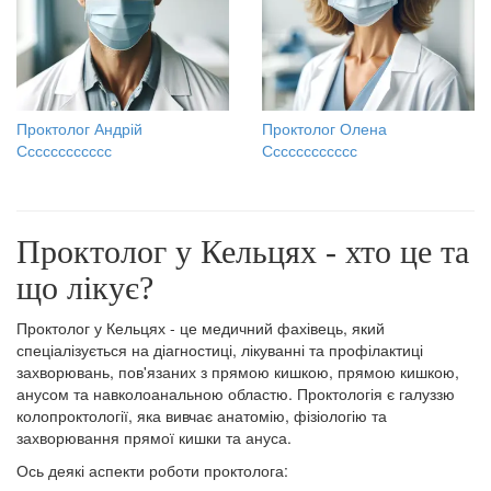
Проктолог Андрій
Проктолог Олена
Сссссссссссс
Сссссссссссс
Проктолог у Кельцях - хто це та
що лікує?
Проктолог у Кельцях - це медичний фахівець, який
спеціалізується на діагностиці, лікуванні та профілактиці
захворювань, пов'язаних з прямою кишкою, прямою кишкою,
анусом та навколоанальною областю. Проктологія є галуззю
колопроктології, яка вивчає анатомію, фізіологію та
захворювання прямої кишки та ануса.
Ось деякі аспекти роботи проктолога: