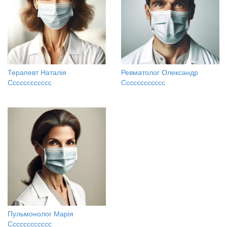
Терапевт Наталія
Ревматолог Олександр
Сссссссссссс
Сссссссссссс
Пульмонолог Марія
Сссссссссссс