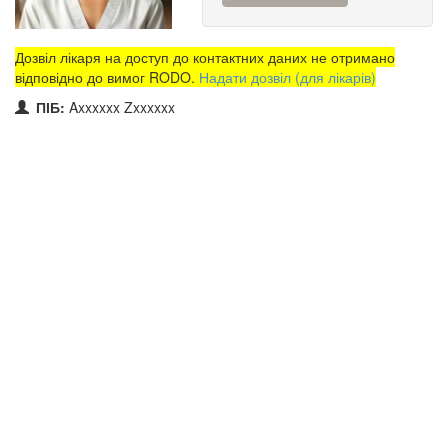
Дозвіл лікаря на доступ до контактних даних не отримано
відповідно до вимог RODO.
Надати дозвіл (для лікарів)
ПІБ:
Axxxxxx Zxxxxxx