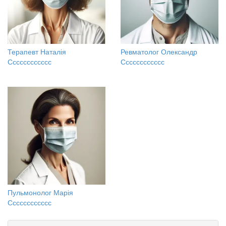
Терапевт Наталія
Ревматолог Олександр
Сссссссссссс
Сссссссссссс
Пульмонолог Марія
Сссссссссссс