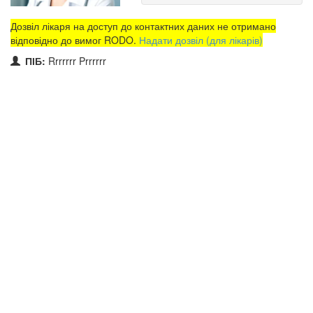
Дозвіл лікаря на доступ до контактних даних не отримано
відповідно до вимог RODO.
Надати дозвіл (для лікарів)
ПІБ:
Rrrrrrr Prrrrrr